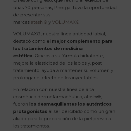
En este congreso, que reunió alrededor de
unas 70 personas, Phergal tuvo la oportunidad
de presentar sus
marcas
atashi®
y
VOLUMAX®
.
VOLUMAX®, nuestra línea antiedad labial,
destacó como
el mejor complemento para
los tratamientos de medicina
estética.
Gracias a su fórmula hidratante,
mejora la elasticidad de los labios y, post
tratamiento, ayuda a mantener su volumen y
prolongar el efecto de los inyectables.
En relación con nuestra línea de alta
cosmética dermofarmacéutica, atashi®,
fueron
los desmaquillantes los auténticos
protagonistas
al ser percibido como un gran
aliado para la preparación de la piel previo a
los tratamientos.