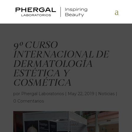
9º CURSO
INTERNACIONAL DE
DERMATOLOGÍA
ESTÉTICA Y
COSMÉTICA
por
Phergal Laboratorios
|
May 22, 2019
|
Noticias
|
0 Comentarios