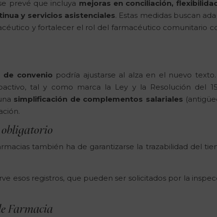
 se prevé que incluya
mejoras en conciliación, flexibilida
tinua y servicios asistenciales
. Estas medidas buscan ada
macéutico y fortalecer el rol del farmacéutico comunitario 
a de convenio
podría ajustarse al alza en el nuevo texto.
oactivo, tal y como marca la Ley y la Resolución del 1
 una
simplificación de complementos salariales
(antigüe
ación.
 obligatorio
rmacias también ha de garantizarse la trazabilidad del ti
ve esos registros, que pueden ser solicitados por la inspec
de Farmacia