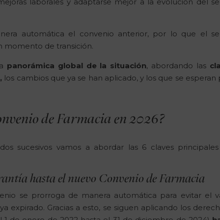
ejoras laborales y adaptarse mejor a la evolución del se
era automática el convenio anterior, por lo que el se
n momento de transición.
a
panorámica global de la situación
, abordando las
cl
,
los cambios que ya se han aplicado, y los que se esperan 
Convenio de Farmacia en 2026?
os sucesivos vamos a abordar las 6 claves principales
arantía hasta el nuevo Convenio de Farmacia
enio se prorroga de manera automática para evitar el v
a expirado. Gracias a esto, se siguen aplicando los derech
l 1 de enero de 2022 hasta el 31 de diciembre de 2024)
h