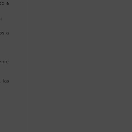
do a
o.
os a
ente
 las