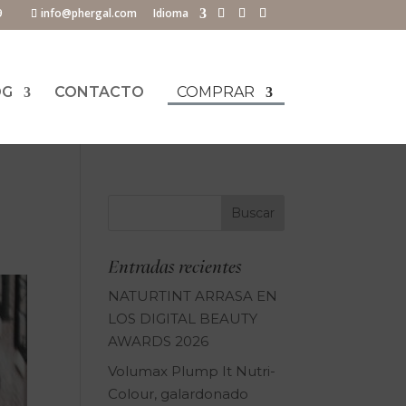
9
info@phergal.com
Idioma
OG
CONTACTO
COMPRAR
Entradas recientes
NATURTINT ARRASA EN
LOS DIGITAL BEAUTY
AWARDS 2026
Volumax Plump It Nutri-
Colour, galardonado