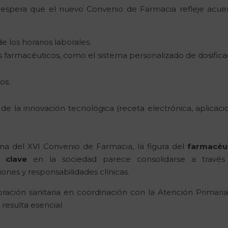
e espera que el nuevo Convenio de Farmacia refleje acue
de los horarios laborales.
es farmacéuticos, como el sistema personalizado de dosifica
os.
.
, de la innovación tecnológica (receta electrónica, aplicaci
rma del XVI Convenio de Farmacia, la figura del
farmacéu
 clave
en la sociedad parece consolidarse a través
nes y responsabilidades clínicas.
oración sanitaria en coordinación con la Atención Primaria,
resulta esencial.