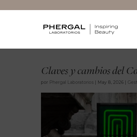
Claves y cambios del C
por
Phergal Laboratorios
|
May 8, 2026
|
Gest