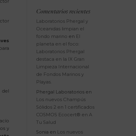
ctor
Comentarios recientes
ctor
Laboratorios Phergal y
Oceanidas limpian el
fondo marino
en
El
aves
planeta en el foco:
para
Laboratorios Phergal
destaca en la IX Gran
Limpieza Internacional
de Fondos Marinos y
Playas.
 del
Phergal Laboratorios
en
Los nuevos Champús
Sólidos 2 en 1 certificados
COSMOS Ecocert® en A
acío
Tu Salud
os y
Sonia
en
Los nuevos
asta