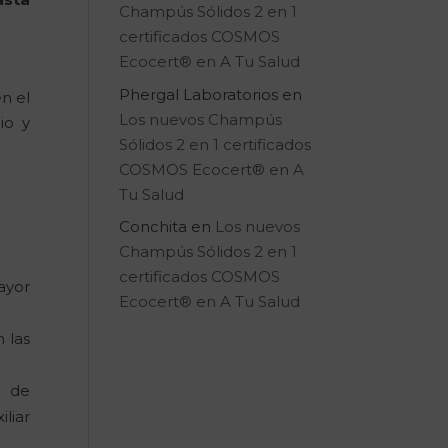
Champús Sólidos 2 en 1
certificados COSMOS
Ecocert® en A Tu Salud
Phergal Laboratorios
en
n el
Los nuevos Champús
io y
Sólidos 2 en 1 certificados
COSMOS Ecocert® en A
Tu Salud
Conchita
en
Los nuevos
Champús Sólidos 2 en 1
certificados COSMOS
ayor
Ecocert® en A Tu Salud
 las
e de
iliar