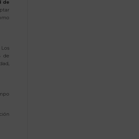
d de
ptar
como
 Los
5 de
dad,
empo
ción