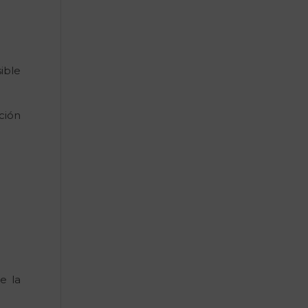
ible
ción
e la