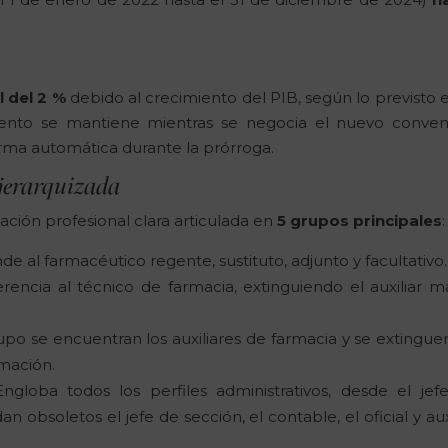
l del 2 %
debido al crecimiento del PIB, según lo previsto e
mento se mantiene mientras se negocia el nuevo conven
forma automática durante la prórroga.
 jerarquizada
ación profesional clara articulada en
5 grupos principales
:
e al farmacéutico regente, sustituto, adjunto y facultativo.
rencia al técnico de farmacia, extinguiendo el auxiliar m
rupo se encuentran los auxiliares de farmacia y se extinguen
rmación.
Engloba todos los perfiles administrativos, desde el jef
n obsoletos el jefe de sección, el contable, el oficial y aux