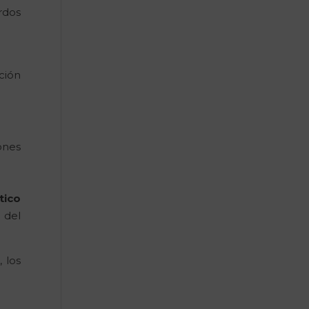
rdos
ción
ones
tico
 del
 los