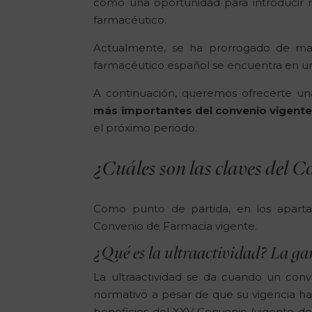
como una oportunidad para introducir m
farmacéutico.
Actualmente, se ha prorrogado de man
farmacéutico español se encuentra en u
A continuación, queremos ofrecerte un
más importantes del convenio vigente
el próximo periodo.
¿Cuáles son las claves del 
Como punto de partida, en los apartad
Convenio de Farmacia vigente.
¿Qué es la ultraactividad? La g
La ultraactividad se da cuando un conv
normativo a pesar de que su vigencia hay
beneficios del XXV Convenio (vigente de