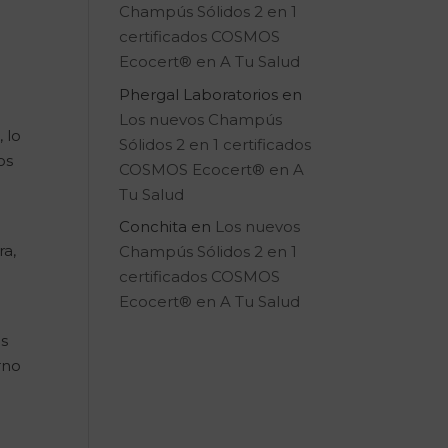
Champús Sólidos 2 en 1
certificados COSMOS
Ecocert® en A Tu Salud
Phergal Laboratorios
en
Los nuevos Champús
 lo
Sólidos 2 en 1 certificados
os
COSMOS Ecocert® en A
Tu Salud
Conchita
en
Los nuevos
ra,
Champús Sólidos 2 en 1
certificados COSMOS
Ecocert® en A Tu Salud
es
rno