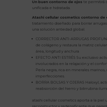
Un buen contorno de ojos
te permitirá
unificada e hidratada.
Atashi cellular cosmetics contorno 
tratamiento diseñado para borrar arrugas,
una solución antiedad global.
CORRECTOR ANTI-ARRUGAS PROFUNDAS 
de colágeno y restaura la matriz celula
área, longitud y anchura
EFECTO ANTI ESTRÉS Su exclusivo activ
involucrados en la relajación y el confor
Perla negra, rica en minerales marinos, r
imperfecciones.
BORRA BOLSAS Y OJERAS Haloxyl, activ
reabsorción del hierro y bilirrubina ilu
atashi cellular cosmetics aporta a la pie
reconstructor y redensificante que garant