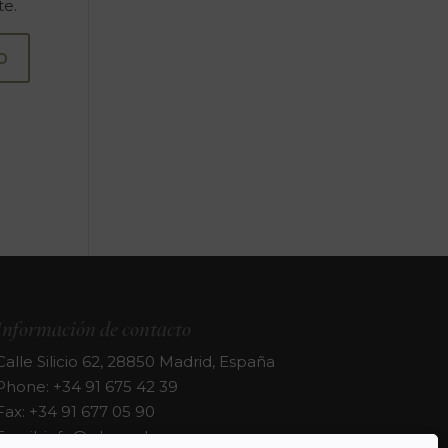
te.
Información de contacto
Calle Silicio 62, 28850 Madrid, España
Phone: +34 91 675 42 39
Fax: +34 91 677 05 90
Email: info@phergal.com