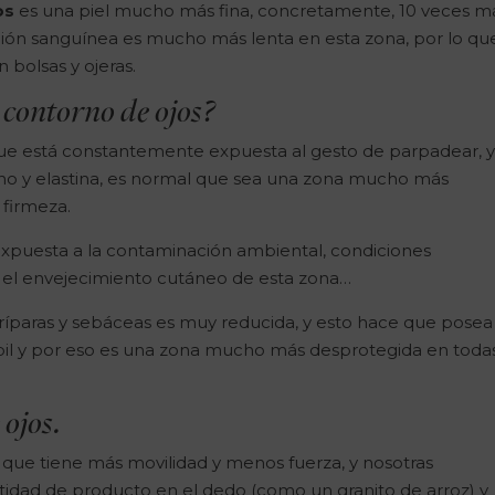
os
es una piel mucho más fina, concretamente, 10 veces m
ación sanguínea es mucho más lenta en esta zona, por lo qu
 bolsas y ojeras.
 contorno de ojos?
ue está constantemente expuesta al gesto de parpadear, 
geno y elastina, es normal que sea una zona mucho más
 firmeza.
puesta a la contaminación ambiental, condiciones
 el envejecimiento cutáneo de esta zona…
oríparas y sebáceas es muy reducida, y esto hace que posea
bil y por eso es una zona mucho más desprotegida en todas
 ojos.
l que tiene más movilidad y menos fuerza, y nosotras
ad de producto en el dedo (como un granito de arroz) y