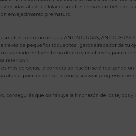
estresadas. atashi cellular cosmetics mima y embellece tu p
 con envejecimiento prematuro.
ar cosmetics contorno de ojos ANTIARRUGAS, ANTIOJERAS Y
través de pequeños toquecitos ligeros alrededor de tu ojo
 masajeando de fuera hacia dentro y no al revés, para que e
sa retención.
 es más de ojeras, la correcta aplicación será realizando un
a afuera, para destensar la zona y suavizar progresivamen
io, conseguirás que disminuya la hinchazón de los tejidos y 