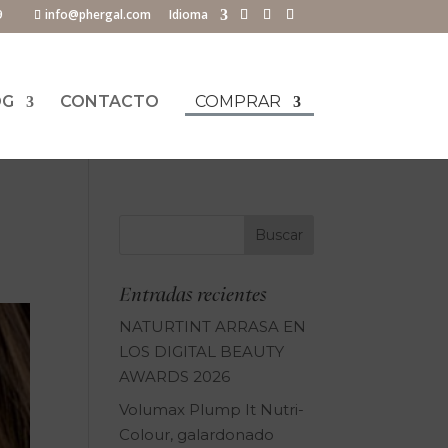
9
info@phergal.com
Idioma
OG
CONTACTO
COMPRAR
Entradas recientes
NATURTINT ARRASA EN
LOS DIGITAL BEAUTY
AWARDS 2026
Volumax Plump It Nutri-
Colour, galardonado