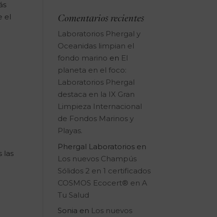
ás
e el
Comentarios recientes
Laboratorios Phergal y
Oceanidas limpian el
fondo marino
en
El
y
planeta en el foco:
Laboratorios Phergal
destaca en la IX Gran
Limpieza Internacional
de Fondos Marinos y
Playas.
Phergal Laboratorios
en
 las
Los nuevos Champús
Sólidos 2 en 1 certificados
COSMOS Ecocert® en A
Tu Salud
Sonia
en
Los nuevos