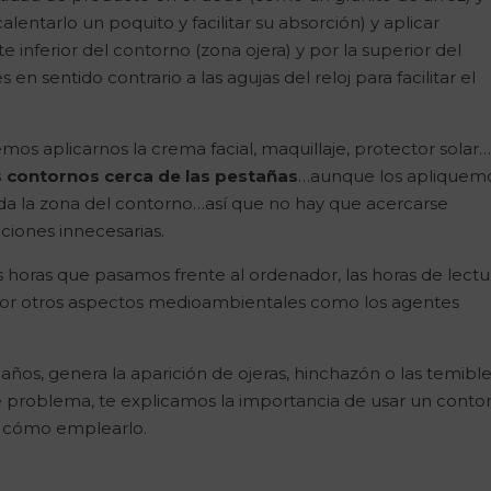
alentarlo un poquito y facilitar su absorción) y aplicar
inferior del contorno (zona ojera) y por la superior del
n sentido contrario a las agujas del reloj para facilitar el
s aplicarnos la crema facial, maquillaje, protector solar…,
os contornos cerca de las pestañas
…aunque los apliquem
a la zona del contorno…así que no hay que acercarse
aciones innecesarias.
as horas que pasamos frente al ordenador, las horas de lectu
 por otros aspectos medioambientales como los agentes
s años, genera la aparición de ojeras, hinchazón o las temibl
te problema, te explicamos la importancia de usar un conto
e cómo emplearlo.