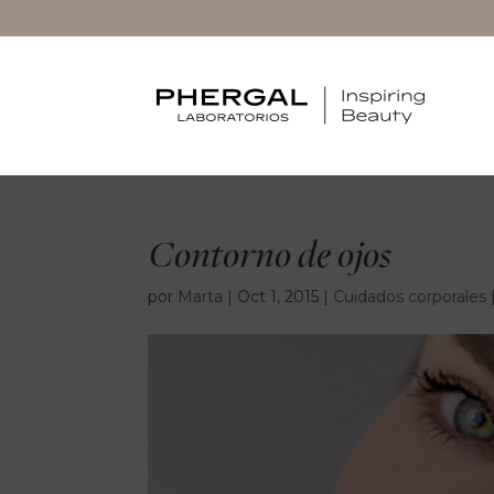
Contorno de ojos
por
Marta
|
Oct 1, 2015
|
Cuidados corporales