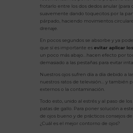
frotarlo entre los dos dedos anular (para c
suavemente dando toquecitos por la parte 
párpado, haciendo movimientos circulares e
drenaje.
En pocos segundos se absorbe y ya podemo
que sí es importante es
evitar aplicar l
un poco más abajo…hacen efecto por tod
demasiado a las pestañas para evitar irrit
Nuestros ojos sufren día a día debido a l
nuestros ratos de televisión… y también
externos o la contaminación.
Todo esto, unido al estrés y al paso de lo
patas de gallo. Para poner solución a es
de ojos bueno y de prácticos consejos d
¿Cuál es el mejor contorno de ojos?