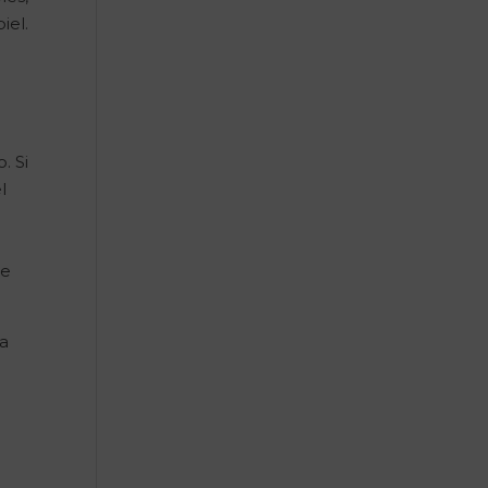
iel.
. Si
l
te
la