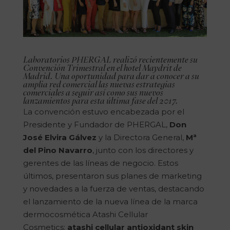
Laboratorios PHERGAL realizó recientemente su
Convención Trimestral en el
hotel Maydrit
de
Madrid. Una oportunidad para dar a conocer a su
amplia red comercial las nuevas estrategias
comerciales a seguir así como sus nuevos
lanzamientos para esta última fase del 2017.
La convención estuvo encabezada por el
Presidente y Fundador de PHERGAL,
Don
José Elvira Gálvez
y la Directora General,
Mª
del Pino Navarro
, junto con los directores y
gerentes de las líneas de negocio. Estos
últimos, presentaron sus planes de marketing
y novedades a la fuerza de ventas, destacando
el lanzamiento de la nueva línea de la marca
dermocosmética Atashi Cellular
Cosmetics:
atashi cellular antioxidant skin