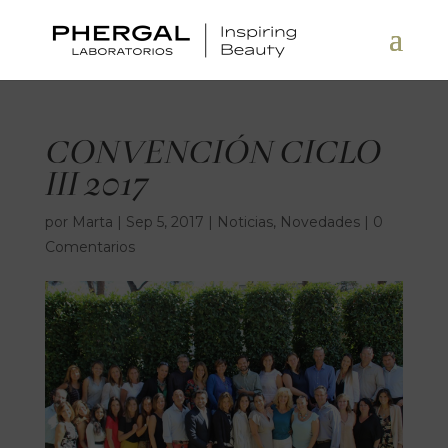
CONVENCIÓN CICLO
III 2017
por
Marta
|
Sep 5, 2017
|
Noticias
,
Novedades
|
0
Comentarios