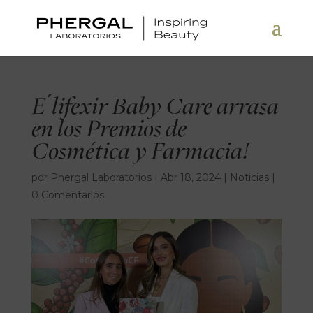
E ́lifexir Baby Care arrasa
en los Premios de
Cosmética y Farmacia!
por
Phergal Laboratorios
|
Abr 18, 2024
|
Noticias
|
0 Comentarios