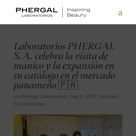
Laboratorios PHERGAL
S.A. celebra la visita de
manico y la expansión en
su catálogo en el mercado
panameño 🇵🇦
por
Phergal Laboratorios
|
Sep 21, 2023
|
Noticias
|
0 Comentarios