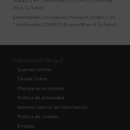
Sólidos 2 en 1 certificados COSMOS Ecocert®
en A Tu Salud
Conchita
en
Los nuevos Champús Sólidos 2 en
1 certificados COSMOS Ecocert® en A Tu Salud
Laboratorios Phergal
Quienes somos
Tienda Online
Phergal en el mundo
Política de privacidad
Sistema Interno de Información
Política de cookies
Empleo