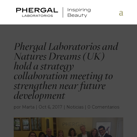
Phergal Laboratorios and
Natures Dreams (UK)
hold a strategy
collaboration meeting to
strengthen near future
development
por
Marta
|
Oct 6, 2017
|
Noticias
|
0 Comentarios