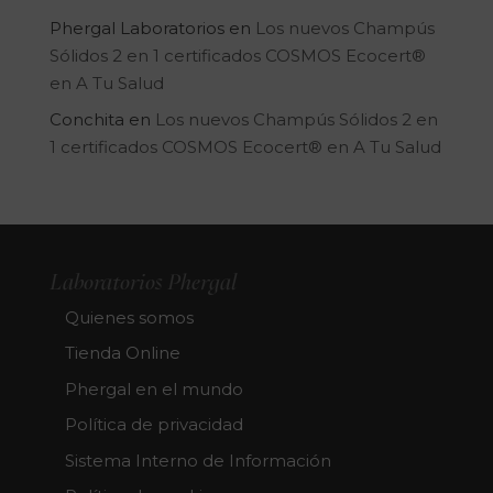
Phergal Laboratorios
en
Los nuevos Champús
Sólidos 2 en 1 certificados COSMOS Ecocert®
en A Tu Salud
Conchita
en
Los nuevos Champús Sólidos 2 en
1 certificados COSMOS Ecocert® en A Tu Salud
Laboratorios Phergal
Quienes somos
Tienda Online
Phergal en el mundo
Política de privacidad
Sistema Interno de Información