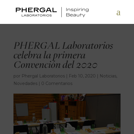
PHERGAL Laboratorios
celebra la primera
Convención del 2020
por
Phergal Laboratorios
|
Feb 10, 2020
|
Noticias
,
Novedades
|
0 Comentarios