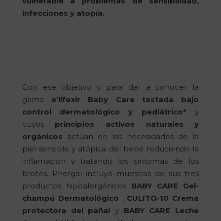
vulnerable a problemas de sensibilidad,
infecciones y atopía.
Con ese objetivo y para dar a conocer la
gama
e’lifexir Baby Care
testada bajo
control dermatológico y pediátrico*
y
cuyos
principios activos naturales y
orgánicos
actúan en las necesidades de la
piel sensible y atópica del bebé reduciendo la
inflamación y tratando los síntomas de los
brotes, Phergal incluyó muestras de sus tres
productos hipoalergénicos
BABY CARE Gel-
champú Dermatológico
,
CULITO-10 Crema
protectora del pañal
y
BABY CARE Leche