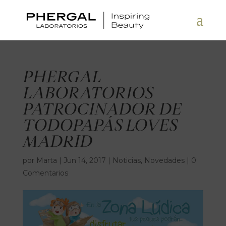
PHERGAL
LABORATORIOS
PATROCINADOR DE
TODOPAPÁS LOVES
MADRID
por
Marta
|
Jun 14, 2017
|
Noticias
,
Novedades
|
0
Comentarios