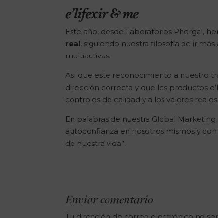
e’lifexir & me
Este año, desde Laboratorios Phergal, 
real
, siguiendo nuestra filosofía de ir má
multiactivas.
Así que este reconocimiento a nuestro t
dirección correcta y que los productos e’
controles de calidad y a los valores real
En palabras de nuestra Global Marketing
autoconfianza en nosotros mismos y con v
de nuestra vida”.
Enviar comentario
Tu dirección de correo electrónico no ser