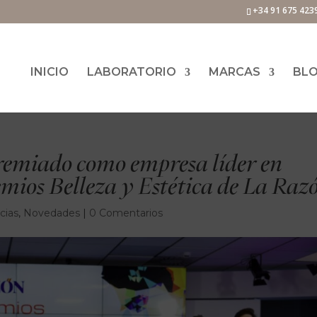
+34 91 675 423
INICIO
LABORATORIO
MARCAS
BL
remiado como empresa líder en
remios Belleza y Estética de La Raz
cias
,
Novedades
|
0 Comentarios