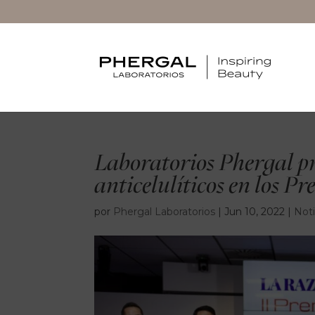
Laboratorios Phergal p
anticelulíticos en los P
por
Phergal Laboratorios
|
Jun 10, 2022
|
Noti