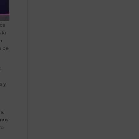
ica
 lo
a
o de
s
a y
s,
 muy
do