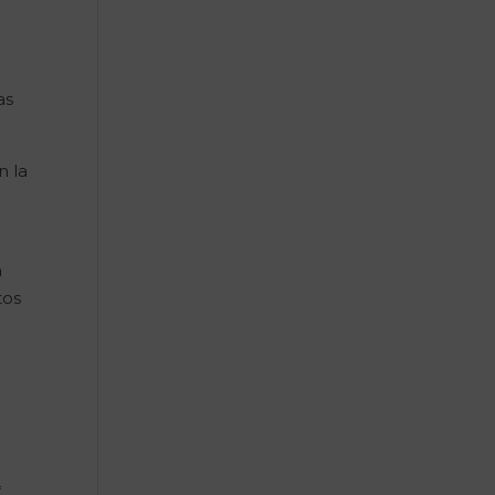
as
n la
a
tos
*