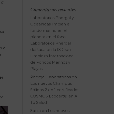
 a
Comentarios recientes
Laboratorios Phergal y
Oceanidas limpian el
fondo marino
en
El
nsa
planeta en el foco:
Laboratorios Phergal
n el
destaca en la IX Gran
a
Limpieza Internacional
de Fondos Marinos y
Playas.
Phergal Laboratorios
en
er
Los nuevos Champús
Sólidos 2 en 1 certificados
COSMOS Ecocert® en A
to
Tu Salud
Sonia
en
Los nuevos