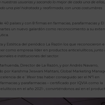
e nuestras usuarias y sacando lo mejor de cada una de ellas,
ndo una piel hidratada y reafirmada, con unas costumbres
e 40 países y con 8 firmas en farmacias, parafarmacias y El
te martes un nuevo galardón como reconocimiento a su exte
tica.
za y Estética del periódico La Razón los que reconocieron e
exir como empresa líder en productos anticelulíticos, junto 
ionales e instituciones del sector.
arhuenda, Director de La Razón, y por Andrés Navarro,
do por Karishma Jeswani Mahtani, Global Marketing Manag
elencia de e´lifexir tras haber conseguido ser el Nº1 en
 farmacias y parafarmacias – certificado por IQVIA como la
ulíticos en el año 2021-, convirtiéndonos así en el produc