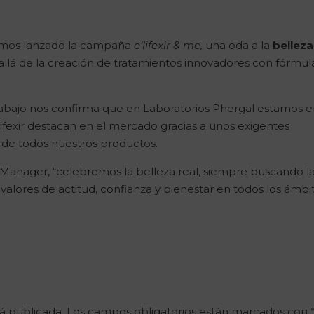
hemos lanzado la campaña
e’lifexir & me,
una oda a la
belleza
s allá de la creación de tratamientos innovadores con fórmul
rabajo nos confirma que en Laboratorios Phergal estamos e
lifexir destacan en el mercado gracias a unos exigentes
es de todos nuestros productos.
 Manager, “celebremos la belleza real, siempre buscando l
alores de actitud, confianza y bienestar en todos los ámbi
á publicada.
Los campos obligatorios están marcados con