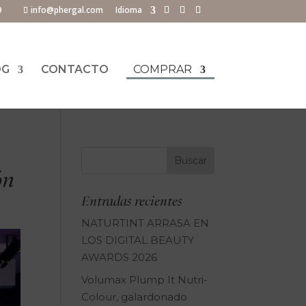
9
info@phergal.com
Idioma
OG
CONTACTO
COMPRAR
ón
Entradas recientes
NATURTINT ARRASA EN
LOS DIGITAL BEAUTY
AWARDS 2026
Volumax Plump It Nutri-
Colour, galardonado