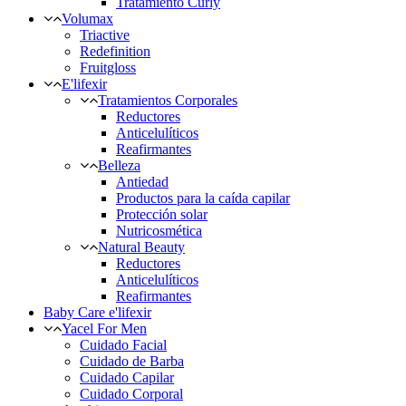
Tratamiento Curly
Volumax
Triactive
Redefinition
Fruitgloss
E'lifexir
Tratamientos Corporales
Reductores
Anticelulíticos
Reafirmantes
Belleza
Antiedad
Productos para la caída capilar
Protección solar
Nutricosmética
Natural Beauty
Reductores
Anticelulíticos
Reafirmantes
Baby Care e'lifexir
Yacel For Men
Cuidado Facial
Cuidado de Barba
Cuidado Capilar
Cuidado Corporal