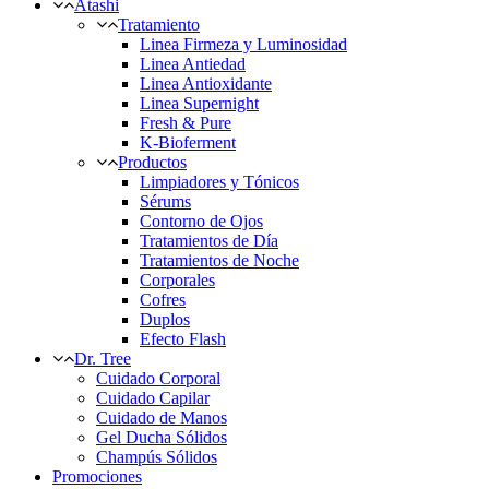
Atashi
Tratamiento
Linea Firmeza y Luminosidad
Linea Antiedad
Linea Antioxidante
Linea Supernight
Fresh & Pure
K-Bioferment
Productos
Limpiadores y Tónicos
Sérums
Contorno de Ojos
Tratamientos de Día
Tratamientos de Noche
Corporales
Cofres
Duplos
Efecto Flash
Dr. Tree
Cuidado Corporal
Cuidado Capilar
Cuidado de Manos
Gel Ducha Sólidos
Champús Sólidos
Promociones