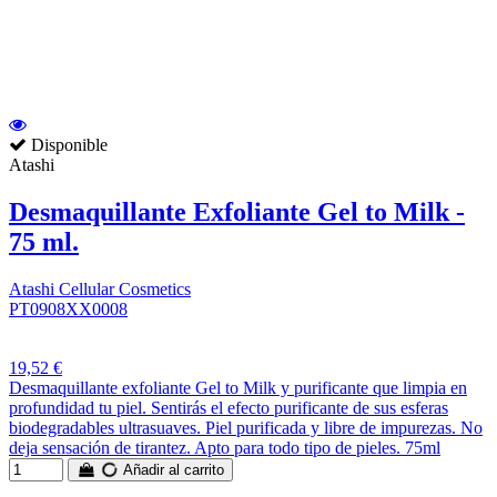
Disponible
Atashi
Desmaquillante Exfoliante Gel to Milk -
75 ml.
Atashi Cellular Cosmetics
PT0908XX0008
19,52 €
Desmaquillante exfoliante Gel to Milk y purificante que limpia en
profundidad tu piel. Sentirás el efecto purificante de sus esferas
biodegradables ultrasuaves. Piel purificada y libre de impurezas. No
deja sensación de tirantez. Apto para todo tipo de pieles. 75ml
Añadir al carrito