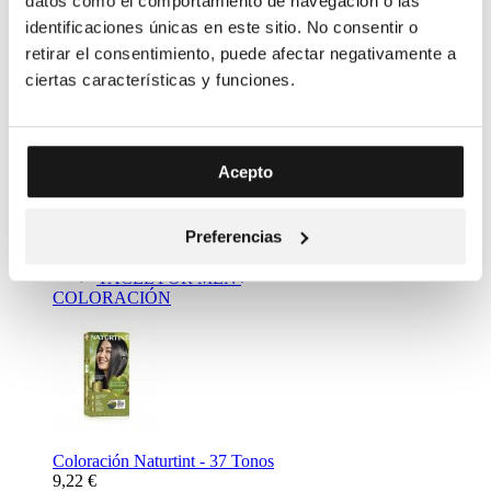
datos como el comportamiento de navegación o las
identificaciones únicas en este sitio. No consentir o
retirar el consentimiento, puede afectar negativamente a
ciertas características y funciones.
Complemento Alimenticio Metabolizador Bebidas - Resalim
Acepto
10 plus
11,20 €
Mass Market
Preferencias
NATURTINT
YACEL
YACEL FOR MEN
COLORACIÓN
Coloración Naturtint - 37 Tonos
9,22 €