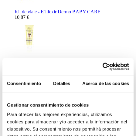
Kit de viaje - E´lifexir Dermo BABY CARE
10,87 €
Crema Solar Mineral Protection SPF50 - E´lifexir Dermo
BABY CARE 100 ml.
26,72 €
Complementos Alimenticios
Consentimiento
Detalles
Acerca de las cookies
Gestionar consentimiento de cookies
Para ofrecer las mejores experiencias, utilizamos
cookies para almacenar y/o acceder a la información del
Complemento Alimenticio para ayudar al descanso nocturno -
dispositivo. Su consentimiento nos permitirá procesar
Netisum VPT 60 caps
11,31 €