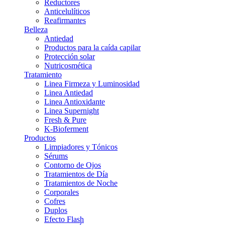
Reductores
Anticelulíticos
Reafirmantes
Belleza
Antiedad
Productos para la caída capilar
Protección solar
Nutricosmética
Tratamiento
Linea Firmeza y Luminosidad
Linea Antiedad
Linea Antioxidante
Linea Supernight
Fresh & Pure
K-Bioferment
Productos
Limpiadores y Tónicos
Sérums
Contorno de Ojos
Tratamientos de Día
Tratamientos de Noche
Corporales
Cofres
Duplos
Efecto Flash