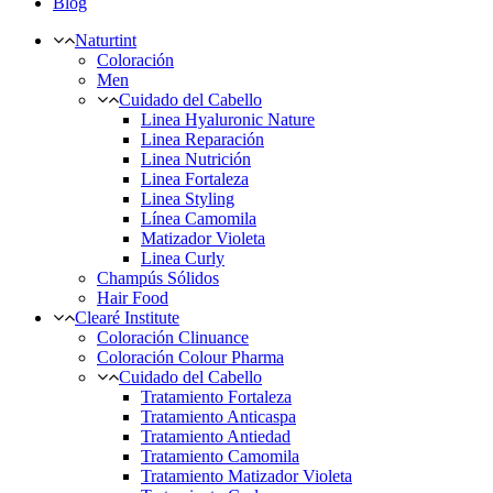
Blog
Naturtint
Coloración
Men
Cuidado del Cabello
Linea Hyaluronic Nature
Linea Reparación
Linea Nutrición
Linea Fortaleza
Linea Styling
Línea Camomila
Matizador Violeta
Linea Curly
Champús Sólidos
Hair Food
Clearé Institute
Coloración Clinuance
Coloración Colour Pharma
Cuidado del Cabello
Tratamiento Fortaleza
Tratamiento Anticaspa
Tratamiento Antiedad
Tratamiento Camomila
Tratamiento Matizador Violeta