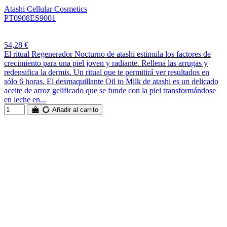
Atashi Cellular Cosmetics
PT0908ES9001
54,28 €
El ritual Regenerador Nocturno de atashi estimula los factores de
crecimiento para una piel joven y radiante. Rellena las arrugas y
redensifica la dermis. Un ritual que te permitirá ver resultados en
sólo 6 horas. El desmaquillante Oil to Milk de atashi es un delicado
aceite de arroz gelificado que se funde con la piel transformándose
en leche en...
Añadir al carrito