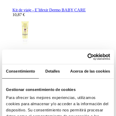
Kit de viaje - E´lifexir Dermo BABY CARE
10,87 €
Crema Solar Mineral Protection SPF50 - E´lifexir Dermo
BABY CARE 100 ml.
26,72 €
Complementos Alimenticios
Consentimiento
Detalles
Acerca de las cookies
Gestionar consentimiento de cookies
Para ofrecer las mejores experiencias, utilizamos
cookies para almacenar y/o acceder a la información del
Complemento Alimenticio para ayudar al descanso nocturno -
dispositivo. Su consentimiento nos permitirá procesar
Netisum VPT 60 caps
11,31 €