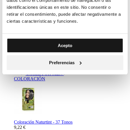
datos como el comportamiento de navegación o las
identificaciones únicas en este sitio. No consentir o
retirar el consentimiento, puede afectar negativamente a
ciertas características y funciones.
Complemento Alimenticio Metabolizador Bebidas - Resalim
Acepto
10 plus
11,20 €
Mass Market
Preferencias
NATURTINT
YACEL
YACEL FOR MEN
COLORACIÓN
Coloración Naturtint - 37 Tonos
9,22 €