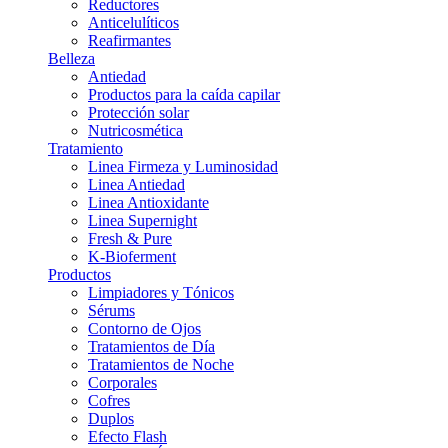
Reductores
Anticelulíticos
Reafirmantes
Belleza
Antiedad
Productos para la caída capilar
Protección solar
Nutricosmética
Tratamiento
Linea Firmeza y Luminosidad
Linea Antiedad
Linea Antioxidante
Linea Supernight
Fresh & Pure
K-Bioferment
Productos
Limpiadores y Tónicos
Sérums
Contorno de Ojos
Tratamientos de Día
Tratamientos de Noche
Corporales
Cofres
Duplos
Efecto Flash