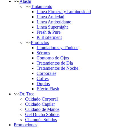
Atashi
Tratamiento
Linea Firmeza y Luminosidad
Linea Antiedad
Linea Antioxidante
Linea Supernight
Fresh & Pure
K-Bioferment
Productos
Limpiadores y Tónicos
Sérums
Contorno de Ojos
Tratamientos de Día
Tratamientos de Noche
Corporales
Cofres
Duplos
Efecto Flash
Dr. Tree
Cuidado Corporal
Cuidado Capilar
Cuidado de Manos
Gel Ducha Sólidos
Champús Sólidos
Promociones