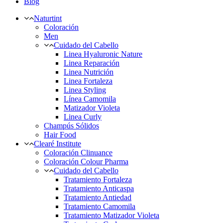
Blog
Naturtint
Coloración
Men
Cuidado del Cabello
Linea Hyaluronic Nature
Linea Reparación
Linea Nutrición
Linea Fortaleza
Linea Styling
Línea Camomila
Matizador Violeta
Linea Curly
Champús Sólidos
Hair Food
Clearé Institute
Coloración Clinuance
Coloración Colour Pharma
Cuidado del Cabello
Tratamiento Fortaleza
Tratamiento Anticaspa
Tratamiento Antiedad
Tratamiento Camomila
Tratamiento Matizador Violeta