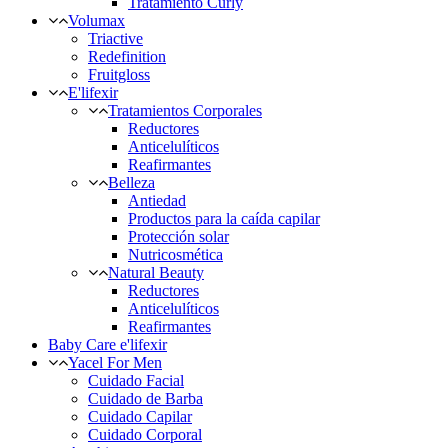
Tratamiento Curly
Volumax
Triactive
Redefinition
Fruitgloss
E'lifexir
Tratamientos Corporales
Reductores
Anticelulíticos
Reafirmantes
Belleza
Antiedad
Productos para la caída capilar
Protección solar
Nutricosmética
Natural Beauty
Reductores
Anticelulíticos
Reafirmantes
Baby Care e'lifexir
Yacel For Men
Cuidado Facial
Cuidado de Barba
Cuidado Capilar
Cuidado Corporal