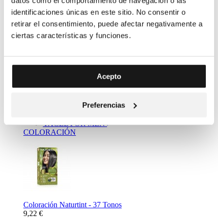
datos como el comportamiento de navegación o las
identificaciones únicas en este sitio. No consentir o
retirar el consentimiento, puede afectar negativamente a
ciertas características y funciones.
Complemento Alimenticio Metabolizador Bebidas - Resalim
Acepto
10 plus
11,20 €
Mass Market
Preferencias
NATURTINT
YACEL
YACEL FOR MEN
COLORACIÓN
Coloración Naturtint - 37 Tonos
9,22 €