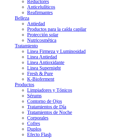
Reductores
Anticelulíticos
Reafirmantes
Belleza
Antiedad
Productos para la caída capilar
Protección solar
Nutricosmética
Tratamiento
Linea Firmeza y Luminosidad
Linea Antiedad
Linea Antioxidante
Linea Supernight
Fresh & Pure
K-Bioferment
Productos
Limpiadores y Tónicos
Sérums
Contorno de Ojos
Tratamientos de Día
Tratamientos de Noche
Corporales
Cofres
Duplos
Efecto Flash