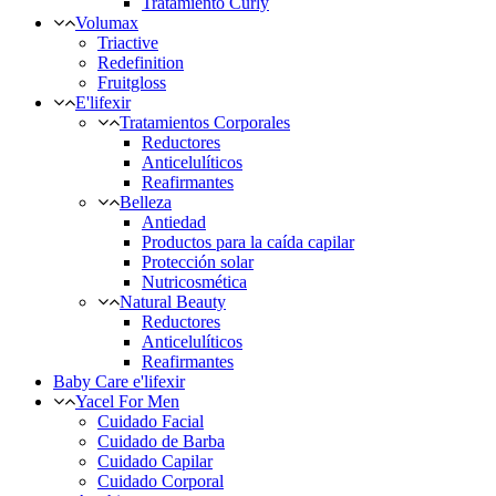
Tratamiento Curly
Volumax
Triactive
Redefinition
Fruitgloss
E'lifexir
Tratamientos Corporales
Reductores
Anticelulíticos
Reafirmantes
Belleza
Antiedad
Productos para la caída capilar
Protección solar
Nutricosmética
Natural Beauty
Reductores
Anticelulíticos
Reafirmantes
Baby Care e'lifexir
Yacel For Men
Cuidado Facial
Cuidado de Barba
Cuidado Capilar
Cuidado Corporal