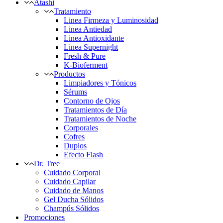
Atashi
Tratamiento
Linea Firmeza y Luminosidad
Linea Antiedad
Linea Antioxidante
Linea Supernight
Fresh & Pure
K-Bioferment
Productos
Limpiadores y Tónicos
Sérums
Contorno de Ojos
Tratamientos de Día
Tratamientos de Noche
Corporales
Cofres
Duplos
Efecto Flash
Dr. Tree
Cuidado Corporal
Cuidado Capilar
Cuidado de Manos
Gel Ducha Sólidos
Champús Sólidos
Promociones