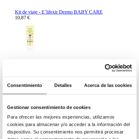
Kit de viaje - E´lifexir Dermo BABY CARE
10,87 €
Crema Solar Mineral Protection SPF50 - E´lifexir Dermo
BABY CARE 100 ml.
26,72 €
Complementos Alimenticios
Consentimiento
Detalles
Acerca de las cookies
Gestionar consentimiento de cookies
Para ofrecer las mejores experiencias, utilizamos
cookies para almacenar y/o acceder a la información del
Complemento Alimenticio para ayudar al descanso nocturno -
dispositivo. Su consentimiento nos permitirá procesar
Netisum VPT 60 caps
11,31 €