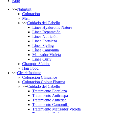
Blog
Naturtint
Coloración
Men
Cuidado del Cabello
Linea Hyaluronic Nature
Linea Reparación
Linea Nutrición
Linea Fortaleza
Linea Styling
Línea Camomila
Matizador Violeta
Linea Curly
Champús Sólidos
Hair Food
Clearé Institute
Coloración Clinuance
Coloración Colour Pharma
Cuidado del Cabello
Tratamiento Fortaleza
Tratamiento Anticaspa
Tratamiento Antiedad
Tratamiento Camomila
Tratamiento Matizador Violeta