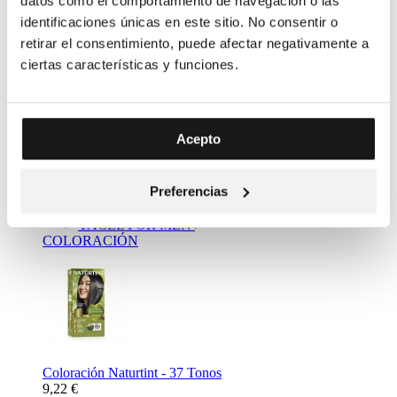
datos como el comportamiento de navegación o las
identificaciones únicas en este sitio. No consentir o
retirar el consentimiento, puede afectar negativamente a
ciertas características y funciones.
Complemento Alimenticio Metabolizador Bebidas - Resalim
Acepto
10 plus
11,20 €
Mass Market
Preferencias
NATURTINT
YACEL
YACEL FOR MEN
COLORACIÓN
Coloración Naturtint - 37 Tonos
9,22 €