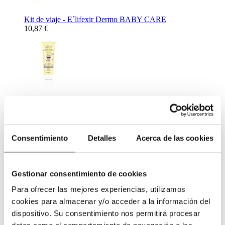
Kit de viaje - E´lifexir Dermo BABY CARE
10,87 €
Crema Solar Mineral Protection SPF50 - E´lifexir Dermo
BABY CARE 100 ml.
26,72 €
Complementos Alimenticios
Consentimiento
Detalles
Acerca de las cookies
Gestionar consentimiento de cookies
Para ofrecer las mejores experiencias, utilizamos
cookies para almacenar y/o acceder a la información del
Complemento Alimenticio para ayudar al descanso nocturno -
dispositivo. Su consentimiento nos permitirá procesar
Netisum VPT 60 caps
11,31 €