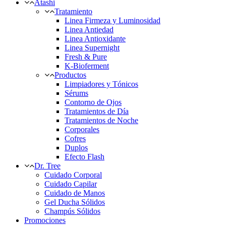
Atashi
Tratamiento
Linea Firmeza y Luminosidad
Linea Antiedad
Linea Antioxidante
Linea Supernight
Fresh & Pure
K-Bioferment
Productos
Limpiadores y Tónicos
Sérums
Contorno de Ojos
Tratamientos de Día
Tratamientos de Noche
Corporales
Cofres
Duplos
Efecto Flash
Dr. Tree
Cuidado Corporal
Cuidado Capilar
Cuidado de Manos
Gel Ducha Sólidos
Champús Sólidos
Promociones