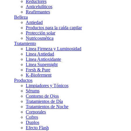
Reductores
Anticelulíticos
Reafirmantes
Belleza
Antiedad
Productos para la caída capilar
Protección solar
Nutricosmética
Tratamiento
Linea Firmeza y Luminosidad
Linea Antiedad
Linea Antioxidante
Linea Supernight
Fresh & Pure
K-Bioferment
Productos
Limpiadores y Tónicos
Sérums
Contorno de Ojos
Tratamientos de Día
Tratamientos de Noche
Corporales
Cofres
Duplos
Efecto Flash