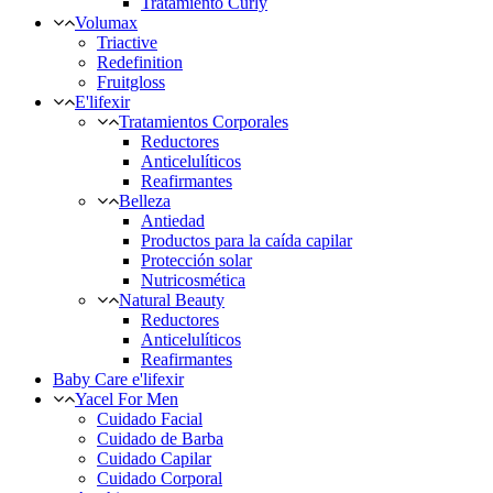
Tratamiento Curly
Volumax
Triactive
Redefinition
Fruitgloss
E'lifexir
Tratamientos Corporales
Reductores
Anticelulíticos
Reafirmantes
Belleza
Antiedad
Productos para la caída capilar
Protección solar
Nutricosmética
Natural Beauty
Reductores
Anticelulíticos
Reafirmantes
Baby Care e'lifexir
Yacel For Men
Cuidado Facial
Cuidado de Barba
Cuidado Capilar
Cuidado Corporal