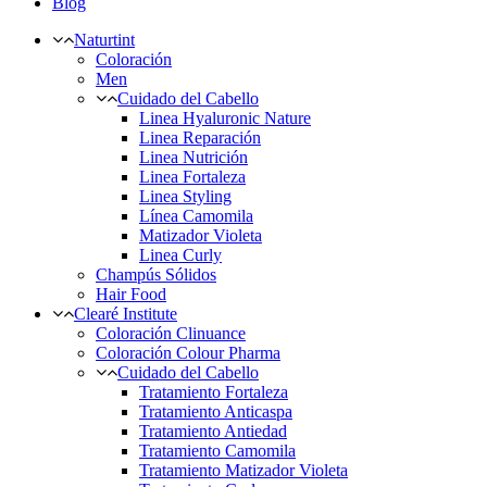
Blog
Naturtint
Coloración
Men
Cuidado del Cabello
Linea Hyaluronic Nature
Linea Reparación
Linea Nutrición
Linea Fortaleza
Linea Styling
Línea Camomila
Matizador Violeta
Linea Curly
Champús Sólidos
Hair Food
Clearé Institute
Coloración Clinuance
Coloración Colour Pharma
Cuidado del Cabello
Tratamiento Fortaleza
Tratamiento Anticaspa
Tratamiento Antiedad
Tratamiento Camomila
Tratamiento Matizador Violeta