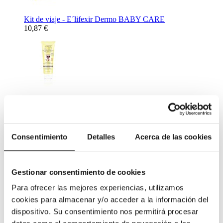
Kit de viaje - E´lifexir Dermo BABY CARE
10,87 €
Crema Solar Mineral Protection SPF50 - E´lifexir Dermo
BABY CARE 100 ml.
26,72 €
Complementos Alimenticios
Consentimiento
Detalles
Acerca de las cookies
Gestionar consentimiento de cookies
Para ofrecer las mejores experiencias, utilizamos
cookies para almacenar y/o acceder a la información del
Complemento Alimenticio para ayudar al descanso nocturno -
dispositivo. Su consentimiento nos permitirá procesar
Netisum VPT 60 caps
11,31 €