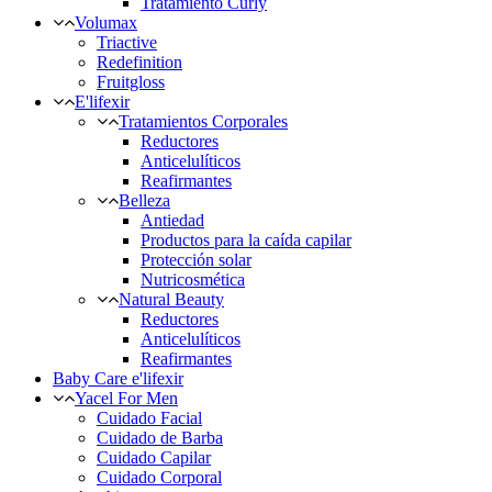
Tratamiento Curly
Volumax
Triactive
Redefinition
Fruitgloss
E'lifexir
Tratamientos Corporales
Reductores
Anticelulíticos
Reafirmantes
Belleza
Antiedad
Productos para la caída capilar
Protección solar
Nutricosmética
Natural Beauty
Reductores
Anticelulíticos
Reafirmantes
Baby Care e'lifexir
Yacel For Men
Cuidado Facial
Cuidado de Barba
Cuidado Capilar
Cuidado Corporal