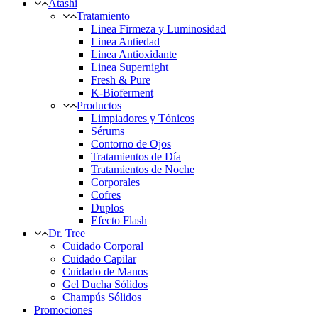
Atashi
Tratamiento
Linea Firmeza y Luminosidad
Linea Antiedad
Linea Antioxidante
Linea Supernight
Fresh & Pure
K-Bioferment
Productos
Limpiadores y Tónicos
Sérums
Contorno de Ojos
Tratamientos de Día
Tratamientos de Noche
Corporales
Cofres
Duplos
Efecto Flash
Dr. Tree
Cuidado Corporal
Cuidado Capilar
Cuidado de Manos
Gel Ducha Sólidos
Champús Sólidos
Promociones