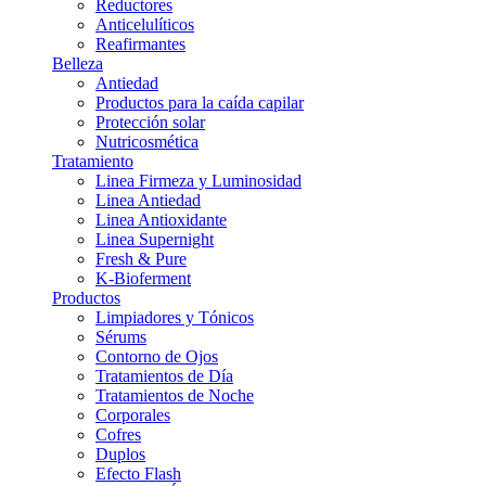
Reductores
Anticelulíticos
Reafirmantes
Belleza
Antiedad
Productos para la caída capilar
Protección solar
Nutricosmética
Tratamiento
Linea Firmeza y Luminosidad
Linea Antiedad
Linea Antioxidante
Linea Supernight
Fresh & Pure
K-Bioferment
Productos
Limpiadores y Tónicos
Sérums
Contorno de Ojos
Tratamientos de Día
Tratamientos de Noche
Corporales
Cofres
Duplos
Efecto Flash