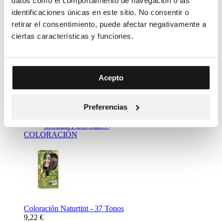
datos como el comportamiento de navegación o las
identificaciones únicas en este sitio. No consentir o
retirar el consentimiento, puede afectar negativamente a
ciertas características y funciones.
Complemento Alimenticio Metabolizador Bebidas - Resalim
Acepto
10 plus
11,20 €
Mass Market
Preferencias
NATURTINT
YACEL
YACEL FOR MEN
COLORACIÓN
Coloración Naturtint - 37 Tonos
9,22 €