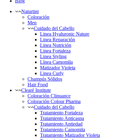
Blog
Naturtint
Coloración
Men
Cuidado del Cabello
Linea Hyaluronic Nature
Linea Reparación
Linea Nutrición
Linea Fortaleza
Linea Styling
Línea Camomila
Matizador Violeta
Linea Curly
Champús Sólidos
Hair Food
Clearé Institute
Coloración Clinuance
Coloración Colour Pharma
Cuidado del Cabello
Tratamiento Fortaleza
Tratamiento Anticaspa
Tratamiento Antiedad
Tratamiento Camomila
Tratamiento Matizador Violeta