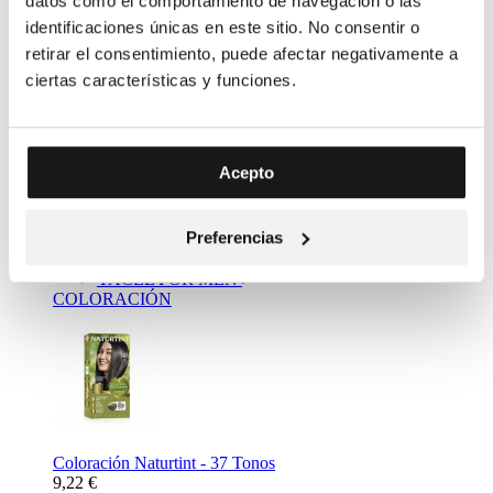
datos como el comportamiento de navegación o las
identificaciones únicas en este sitio. No consentir o
retirar el consentimiento, puede afectar negativamente a
ciertas características y funciones.
Complemento Alimenticio Metabolizador Bebidas - Resalim
Acepto
10 plus
11,20 €
Mass Market
Preferencias
NATURTINT
YACEL
YACEL FOR MEN
COLORACIÓN
Coloración Naturtint - 37 Tonos
9,22 €