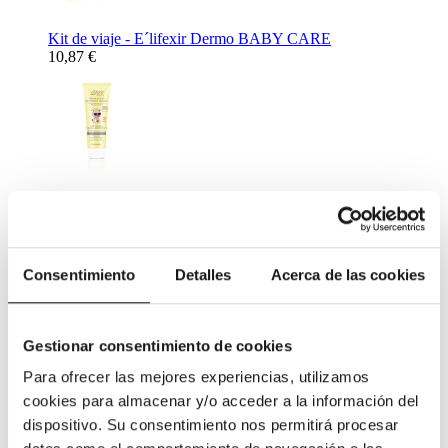
Kit de viaje - E´lifexir Dermo BABY CARE
10,87 €
Crema Solar Mineral Protection SPF50 - E´lifexir Dermo
BABY CARE 100 ml.
26,72 €
Complementos Alimenticios
Consentimiento
Detalles
Acerca de las cookies
Gestionar consentimiento de cookies
Para ofrecer las mejores experiencias, utilizamos
cookies para almacenar y/o acceder a la información del
Complemento Alimenticio para ayudar al descanso nocturno -
dispositivo. Su consentimiento nos permitirá procesar
Netisum VPT 60 caps
11,31 €