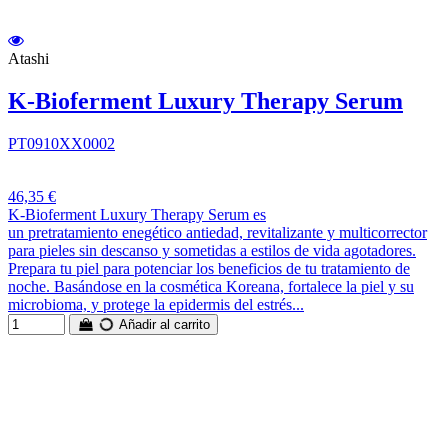
Atashi
K-Bioferment Luxury Therapy Serum
PT0910XX0002
46,35 €
K-Bioferment Luxury Therapy Serum es
un pretratamiento enegético antiedad, revitalizante y multicorrector
para pieles sin descanso y sometidas a estilos de vida agotadores.
Prepara tu piel para potenciar los beneficios de tu tratamiento de
noche. Basándose en la cosmética Koreana, fortalece la piel y su
microbioma, y protege la epidermis del estrés...
Añadir al carrito