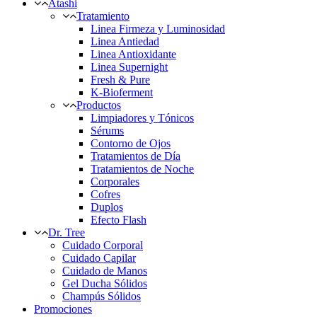
Atashi
Tratamiento
Linea Firmeza y Luminosidad
Linea Antiedad
Linea Antioxidante
Linea Supernight
Fresh & Pure
K-Bioferment
Productos
Limpiadores y Tónicos
Sérums
Contorno de Ojos
Tratamientos de Día
Tratamientos de Noche
Corporales
Cofres
Duplos
Efecto Flash
Dr. Tree
Cuidado Corporal
Cuidado Capilar
Cuidado de Manos
Gel Ducha Sólidos
Champús Sólidos
Promociones