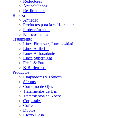
Reductores
Anticelulíticos
Reafirmantes
Belleza
Antiedad
Productos para la caída capilar
Protección solar
Nutricosmética
Tratamiento
Linea Firmeza y Luminosidad
Linea Antiedad
Linea Antioxidante
Linea Supernight
Fresh & Pure
K-Bioferment
Productos
Limpiadores y Tónicos
Sérums
Contorno de Ojos
Tratamientos de Día
Tratamientos de Noche
Corporales
Cofres
Duplos
Efecto Flash