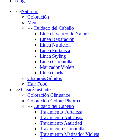
Blog
Naturtint
Coloración
Men
Cuidado del Cabello
Linea Hyaluronic Nature
Linea Reparación
Linea Nutrición
Linea Fortaleza
Linea Styling
Línea Camomila
Matizador Violeta
Linea Curly
Champús Sólidos
Hair Food
Clearé Institute
Coloración Clinuance
Coloración Colour Pharma
Cuidado del Cabello
Tratamiento Fortaleza
Tratamiento Anticaspa
Tratamiento Antiedad
Tratamiento Camomila
Tratamiento Matizador Violeta