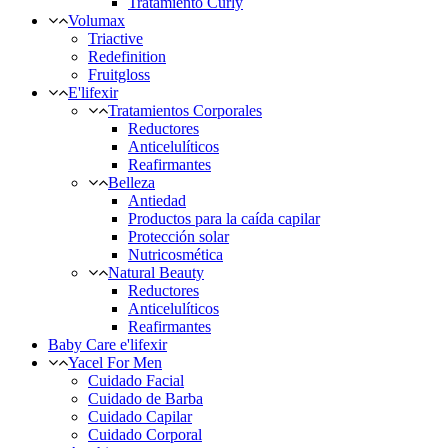
Tratamiento Curly
Volumax
Triactive
Redefinition
Fruitgloss
E'lifexir
Tratamientos Corporales
Reductores
Anticelulíticos
Reafirmantes
Belleza
Antiedad
Productos para la caída capilar
Protección solar
Nutricosmética
Natural Beauty
Reductores
Anticelulíticos
Reafirmantes
Baby Care e'lifexir
Yacel For Men
Cuidado Facial
Cuidado de Barba
Cuidado Capilar
Cuidado Corporal