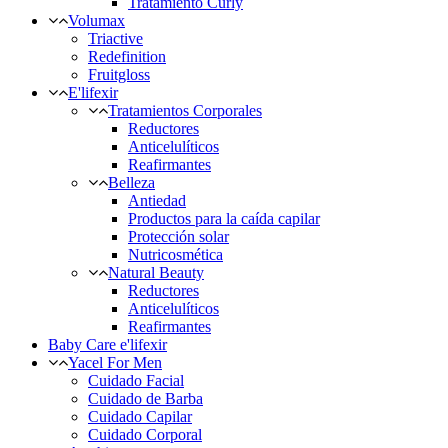
Tratamiento Curly
Volumax
Triactive
Redefinition
Fruitgloss
E'lifexir
Tratamientos Corporales
Reductores
Anticelulíticos
Reafirmantes
Belleza
Antiedad
Productos para la caída capilar
Protección solar
Nutricosmética
Natural Beauty
Reductores
Anticelulíticos
Reafirmantes
Baby Care e'lifexir
Yacel For Men
Cuidado Facial
Cuidado de Barba
Cuidado Capilar
Cuidado Corporal