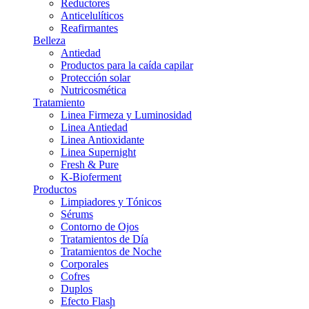
Reductores
Anticelulíticos
Reafirmantes
Belleza
Antiedad
Productos para la caída capilar
Protección solar
Nutricosmética
Tratamiento
Linea Firmeza y Luminosidad
Linea Antiedad
Linea Antioxidante
Linea Supernight
Fresh & Pure
K-Bioferment
Productos
Limpiadores y Tónicos
Sérums
Contorno de Ojos
Tratamientos de Día
Tratamientos de Noche
Corporales
Cofres
Duplos
Efecto Flash