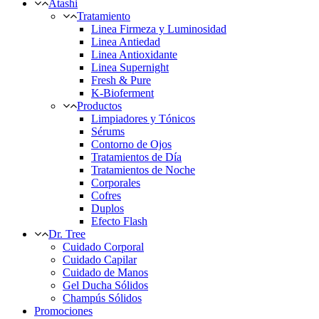
Atashi
Tratamiento
Linea Firmeza y Luminosidad
Linea Antiedad
Linea Antioxidante
Linea Supernight
Fresh & Pure
K-Bioferment
Productos
Limpiadores y Tónicos
Sérums
Contorno de Ojos
Tratamientos de Día
Tratamientos de Noche
Corporales
Cofres
Duplos
Efecto Flash
Dr. Tree
Cuidado Corporal
Cuidado Capilar
Cuidado de Manos
Gel Ducha Sólidos
Champús Sólidos
Promociones