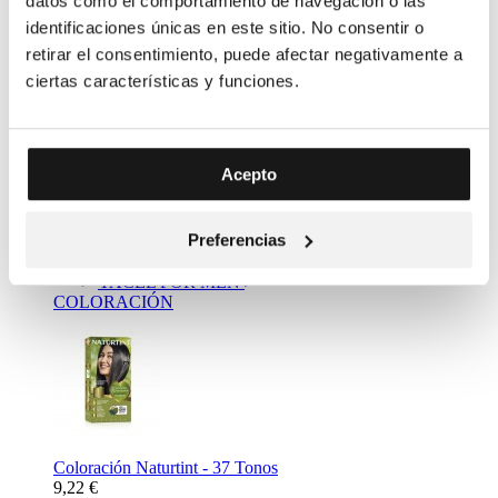
datos como el comportamiento de navegación o las
identificaciones únicas en este sitio. No consentir o
retirar el consentimiento, puede afectar negativamente a
ciertas características y funciones.
Complemento Alimenticio Metabolizador Bebidas - Resalim
Acepto
10 plus
11,20 €
Mass Market
Preferencias
NATURTINT
YACEL
YACEL FOR MEN
COLORACIÓN
Coloración Naturtint - 37 Tonos
9,22 €