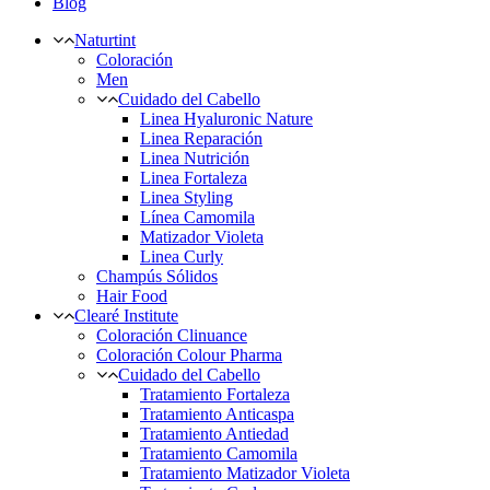
Blog
Naturtint
Coloración
Men
Cuidado del Cabello
Linea Hyaluronic Nature
Linea Reparación
Linea Nutrición
Linea Fortaleza
Linea Styling
Línea Camomila
Matizador Violeta
Linea Curly
Champús Sólidos
Hair Food
Clearé Institute
Coloración Clinuance
Coloración Colour Pharma
Cuidado del Cabello
Tratamiento Fortaleza
Tratamiento Anticaspa
Tratamiento Antiedad
Tratamiento Camomila
Tratamiento Matizador Violeta