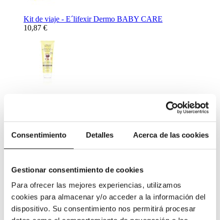
Kit de viaje - E´lifexir Dermo BABY CARE
10,87 €
Crema Solar Mineral Protection SPF50 - E´lifexir Dermo
BABY CARE 100 ml.
26,72 €
Complementos Alimenticios
Consentimiento
Detalles
Acerca de las cookies
Gestionar consentimiento de cookies
Para ofrecer las mejores experiencias, utilizamos
cookies para almacenar y/o acceder a la información del
Complemento Alimenticio para ayudar al descanso nocturno -
dispositivo. Su consentimiento nos permitirá procesar
Netisum VPT 60 caps
11,31 €