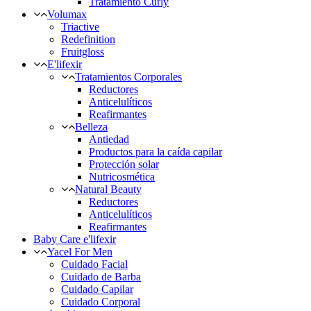
Tratamiento Curly
Volumax
Triactive
Redefinition
Fruitgloss
E'lifexir
Tratamientos Corporales
Reductores
Anticelulíticos
Reafirmantes
Belleza
Antiedad
Productos para la caída capilar
Protección solar
Nutricosmética
Natural Beauty
Reductores
Anticelulíticos
Reafirmantes
Baby Care e'lifexir
Yacel For Men
Cuidado Facial
Cuidado de Barba
Cuidado Capilar
Cuidado Corporal