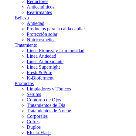
Reductores
Anticelulíticos
Reafirmantes
Belleza
Antiedad
Productos para la caída capilar
Protección solar
Nutricosmética
Tratamiento
Linea Firmeza y Luminosidad
Linea Antiedad
Linea Antioxidante
Linea Supernight
Fresh & Pure
K-Bioferment
Productos
Limpiadores y Tónicos
Sérums
Contorno de Ojos
Tratamientos de Día
Tratamientos de Noche
Corporales
Cofres
Duplos
Efecto Flash