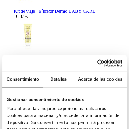
Kit de viaje - E´lifexir Dermo BABY CARE
10,87 €
Crema Solar Mineral Protection SPF50 - E´lifexir Dermo
BABY CARE 100 ml.
26,72 €
Complementos Alimenticios
Consentimiento
Detalles
Acerca de las cookies
Gestionar consentimiento de cookies
Para ofrecer las mejores experiencias, utilizamos
cookies para almacenar y/o acceder a la información del
Complemento Alimenticio para ayudar al descanso nocturno -
dispositivo. Su consentimiento nos permitirá procesar
Netisum VPT 60 caps
11,31 €