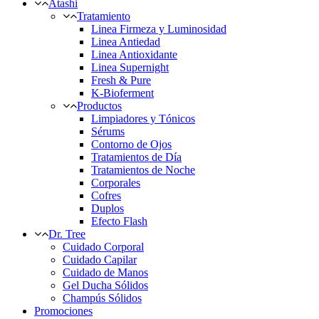
Atashi
Tratamiento
Linea Firmeza y Luminosidad
Linea Antiedad
Linea Antioxidante
Linea Supernight
Fresh & Pure
K-Bioferment
Productos
Limpiadores y Tónicos
Sérums
Contorno de Ojos
Tratamientos de Día
Tratamientos de Noche
Corporales
Cofres
Duplos
Efecto Flash
Dr. Tree
Cuidado Corporal
Cuidado Capilar
Cuidado de Manos
Gel Ducha Sólidos
Champús Sólidos
Promociones