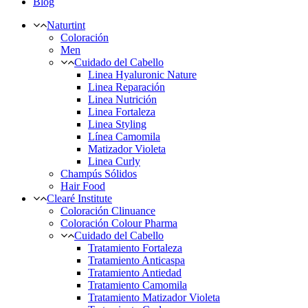
Blog
Naturtint
Coloración
Men
Cuidado del Cabello
Linea Hyaluronic Nature
Linea Reparación
Linea Nutrición
Linea Fortaleza
Linea Styling
Línea Camomila
Matizador Violeta
Linea Curly
Champús Sólidos
Hair Food
Clearé Institute
Coloración Clinuance
Coloración Colour Pharma
Cuidado del Cabello
Tratamiento Fortaleza
Tratamiento Anticaspa
Tratamiento Antiedad
Tratamiento Camomila
Tratamiento Matizador Violeta