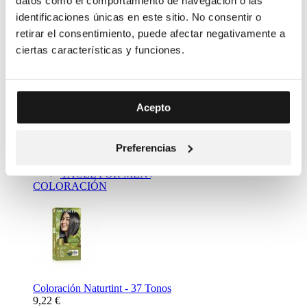
datos como el comportamiento de navegación o las
identificaciones únicas en este sitio. No consentir o
retirar el consentimiento, puede afectar negativamente a
ciertas características y funciones.
Complemento Alimenticio Metabolizador Bebidas - Resalim
Acepto
10 plus
11,20 €
Mass Market
Preferencias
NATURTINT
YACEL
YACEL FOR MEN
COLORACIÓN
Coloración Naturtint - 37 Tonos
9,22 €