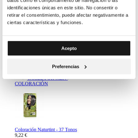
datos como el comportamiento de navegación o las
identificaciones únicas en este sitio. No consentir o
retirar el consentimiento, puede afectar negativamente a
ciertas características y funciones.
Complemento Alimenticio Metabolizador Bebidas - Resalim
Acepto
10 plus
11,20 €
Mass Market
Preferencias
NATURTINT
YACEL
YACEL FOR MEN
COLORACIÓN
Coloración Naturtint - 37 Tonos
9,22 €