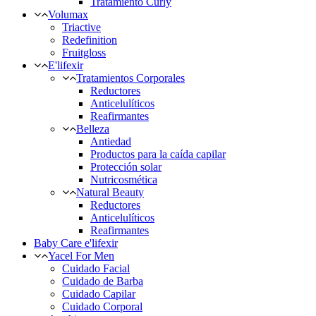
Tratamiento Curly
Volumax
Triactive
Redefinition
Fruitgloss
E'lifexir
Tratamientos Corporales
Reductores
Anticelulíticos
Reafirmantes
Belleza
Antiedad
Productos para la caída capilar
Protección solar
Nutricosmética
Natural Beauty
Reductores
Anticelulíticos
Reafirmantes
Baby Care e'lifexir
Yacel For Men
Cuidado Facial
Cuidado de Barba
Cuidado Capilar
Cuidado Corporal