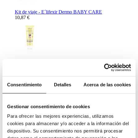
Kit de viaje - E´lifexir Dermo BABY CARE
10,87 €
Crema Solar Mineral Protection SPF50 - E´lifexir Dermo
BABY CARE 100 ml.
26,72 €
Complementos Alimenticios
Consentimiento
Detalles
Acerca de las cookies
Gestionar consentimiento de cookies
Para ofrecer las mejores experiencias, utilizamos
cookies para almacenar y/o acceder a la información del
Complemento Alimenticio para ayudar al descanso nocturno -
dispositivo. Su consentimiento nos permitirá procesar
Netisum VPT 60 caps
11,31 €