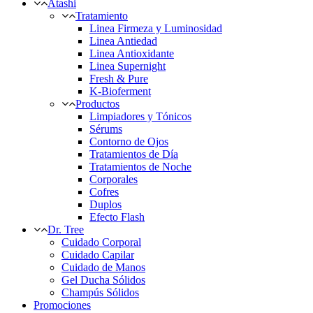
Atashi
Tratamiento
Linea Firmeza y Luminosidad
Linea Antiedad
Linea Antioxidante
Linea Supernight
Fresh & Pure
K-Bioferment
Productos
Limpiadores y Tónicos
Sérums
Contorno de Ojos
Tratamientos de Día
Tratamientos de Noche
Corporales
Cofres
Duplos
Efecto Flash
Dr. Tree
Cuidado Corporal
Cuidado Capilar
Cuidado de Manos
Gel Ducha Sólidos
Champús Sólidos
Promociones