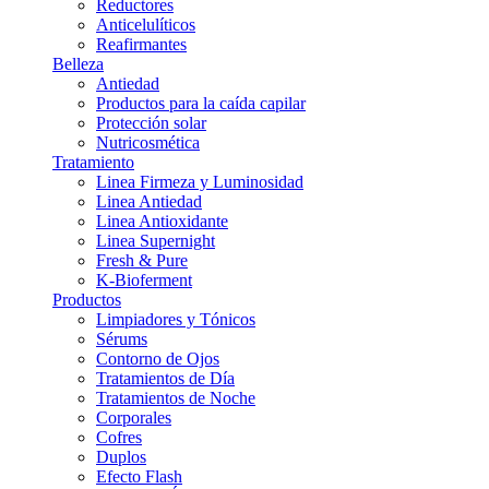
Reductores
Anticelulíticos
Reafirmantes
Belleza
Antiedad
Productos para la caída capilar
Protección solar
Nutricosmética
Tratamiento
Linea Firmeza y Luminosidad
Linea Antiedad
Linea Antioxidante
Linea Supernight
Fresh & Pure
K-Bioferment
Productos
Limpiadores y Tónicos
Sérums
Contorno de Ojos
Tratamientos de Día
Tratamientos de Noche
Corporales
Cofres
Duplos
Efecto Flash