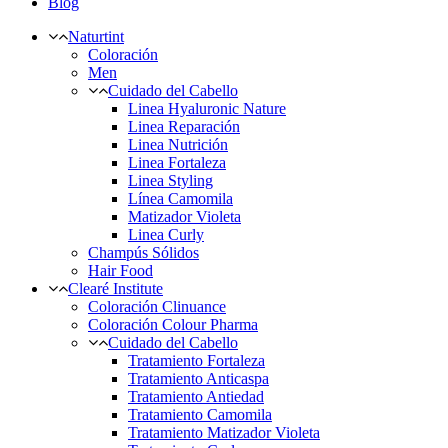
Blog
Naturtint
Coloración
Men
Cuidado del Cabello
Linea Hyaluronic Nature
Linea Reparación
Linea Nutrición
Linea Fortaleza
Linea Styling
Línea Camomila
Matizador Violeta
Linea Curly
Champús Sólidos
Hair Food
Clearé Institute
Coloración Clinuance
Coloración Colour Pharma
Cuidado del Cabello
Tratamiento Fortaleza
Tratamiento Anticaspa
Tratamiento Antiedad
Tratamiento Camomila
Tratamiento Matizador Violeta