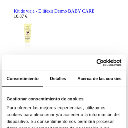
Kit de viaje - E´lifexir Dermo BABY CARE
10,87 €
Crema Solar Mineral Protection SPF50 - E´lifexir Dermo
BABY CARE 100 ml.
26,72 €
Complementos Alimenticios
Consentimiento
Detalles
Acerca de las cookies
Gestionar consentimiento de cookies
Para ofrecer las mejores experiencias, utilizamos
cookies para almacenar y/o acceder a la información del
Complemento Alimenticio para ayudar al descanso nocturno -
dispositivo. Su consentimiento nos permitirá procesar
Netisum VPT 60 caps
11,31 €