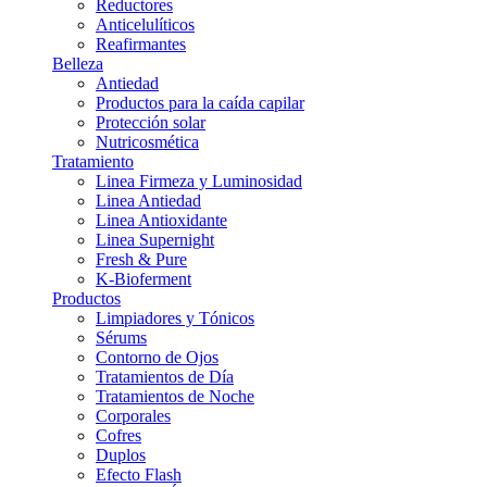
Reductores
Anticelulíticos
Reafirmantes
Belleza
Antiedad
Productos para la caída capilar
Protección solar
Nutricosmética
Tratamiento
Linea Firmeza y Luminosidad
Linea Antiedad
Linea Antioxidante
Linea Supernight
Fresh & Pure
K-Bioferment
Productos
Limpiadores y Tónicos
Sérums
Contorno de Ojos
Tratamientos de Día
Tratamientos de Noche
Corporales
Cofres
Duplos
Efecto Flash