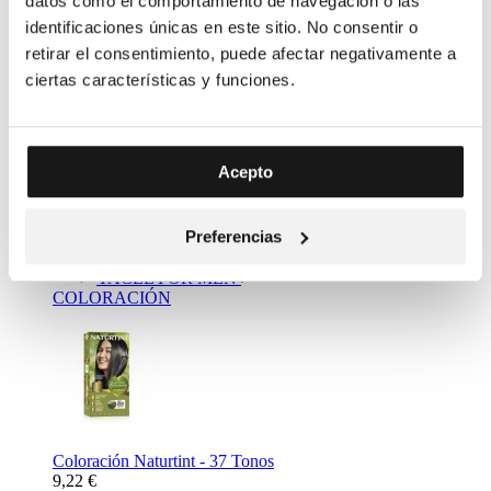
datos como el comportamiento de navegación o las
identificaciones únicas en este sitio. No consentir o
retirar el consentimiento, puede afectar negativamente a
ciertas características y funciones.
Complemento Alimenticio Metabolizador Bebidas - Resalim
Acepto
10 plus
11,20 €
Mass Market
Preferencias
NATURTINT
YACEL
YACEL FOR MEN
COLORACIÓN
Coloración Naturtint - 37 Tonos
9,22 €