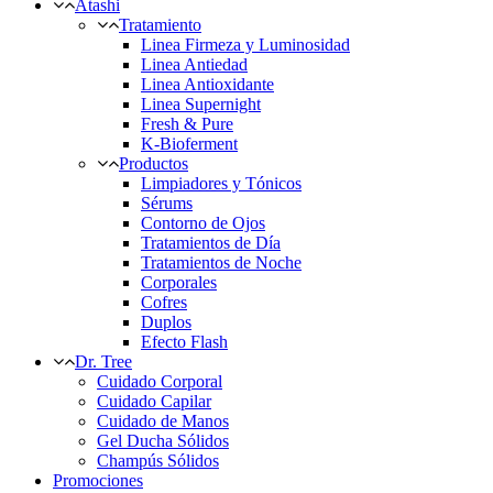
Atashi
Tratamiento
Linea Firmeza y Luminosidad
Linea Antiedad
Linea Antioxidante
Linea Supernight
Fresh & Pure
K-Bioferment
Productos
Limpiadores y Tónicos
Sérums
Contorno de Ojos
Tratamientos de Día
Tratamientos de Noche
Corporales
Cofres
Duplos
Efecto Flash
Dr. Tree
Cuidado Corporal
Cuidado Capilar
Cuidado de Manos
Gel Ducha Sólidos
Champús Sólidos
Promociones