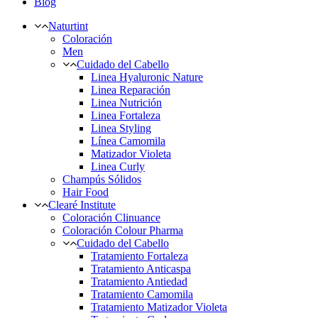
Blog
Naturtint
Coloración
Men
Cuidado del Cabello
Linea Hyaluronic Nature
Linea Reparación
Linea Nutrición
Linea Fortaleza
Linea Styling
Línea Camomila
Matizador Violeta
Linea Curly
Champús Sólidos
Hair Food
Clearé Institute
Coloración Clinuance
Coloración Colour Pharma
Cuidado del Cabello
Tratamiento Fortaleza
Tratamiento Anticaspa
Tratamiento Antiedad
Tratamiento Camomila
Tratamiento Matizador Violeta