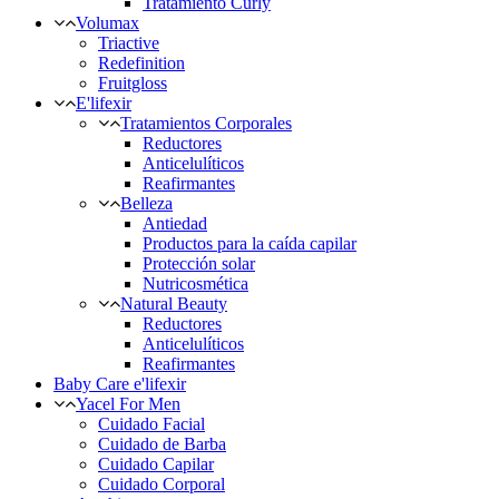
Tratamiento Curly
Volumax
Triactive
Redefinition
Fruitgloss
E'lifexir
Tratamientos Corporales
Reductores
Anticelulíticos
Reafirmantes
Belleza
Antiedad
Productos para la caída capilar
Protección solar
Nutricosmética
Natural Beauty
Reductores
Anticelulíticos
Reafirmantes
Baby Care e'lifexir
Yacel For Men
Cuidado Facial
Cuidado de Barba
Cuidado Capilar
Cuidado Corporal